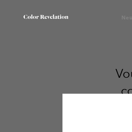
Neu
Vou
c
Neutral Revelatio