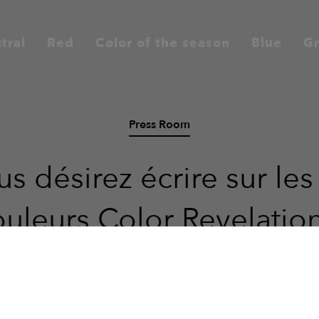
tral
Red
Color of the season
Blue
G
Press Room
s désirez écrire sur les
ouleurs Color Revelation
Nous souhaitons vous faciliter la tâche.
Si nous vous avons déjà envoyé votre code d’accès, vous
pouvez plus facilement accéder à nos contenus.
n
Toutes nos couleurs