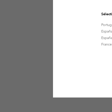
Red Revelation
Sélect
Portug
Color of the seaso
Españ
Si
Españ
France
Blue Revelation
Green Revelation