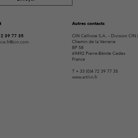
t
Autres contacts
CIN Celliose S.A. – Division CIN
72 39 77 35
Chemin de la Verrerie
ice.fr@cin.com
BP 58
69492 Pierre-Bénite Cedex
France
T + 33 (0)4 72 39 77 35
www.artilin.fr