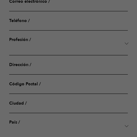
Correo electrónico
Catálogo Online
Teléfono
Pedido de Catálogo
ColorADD
Profesión
¿Dónde comprar?
Produtos CIN
Dirección
¿Más colores? Descubra Chromaguide
Contacto
Código Postal
Press Room
Ciudad
País