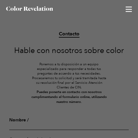
Contacto
Neutral Revelation
Hable con nosotros sobre color
Red Revelation
Ponemos a tu disposición a un equipo
Color of the season
especializado para responder a todas tus
preguntas de acuerdo a tus necesidades.
Procesaremos tu solicitud y será tramitada hasta
Blue Revelation
su resolución final por el Servicio Atención
Clientes de CIN.
Puedes ponerte en contacto con nosotros
Green Revelation
cumplimentando el formulario online, utilizando
nuestro número.
Nombre
Todos los colores