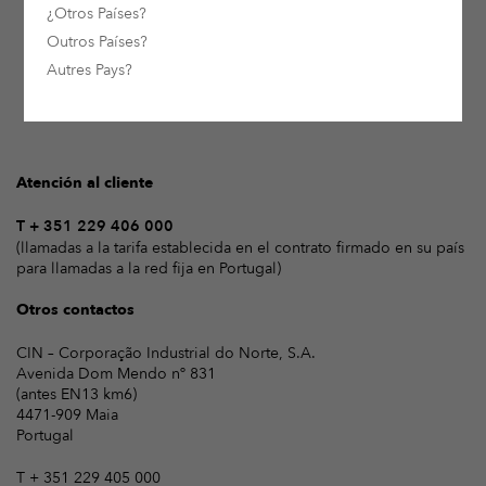
¿Otros Países?
Outros Países?
Autres Pays?
Atención al cliente
T + 351 229 406 000
(llamadas a la tarifa establecida en el contrato firmado en su país
para llamadas a la red fija en Portugal)
Otros contactos
CIN – Corporação Industrial do Norte, S.A.
Avenida Dom Mendo nº 831
(antes EN13 km6)
4471-909 Maia
Portugal
T + 351 229 405 000