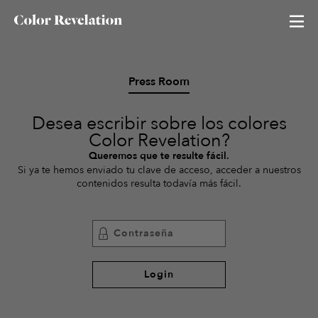
Press Room
Neutral Revelation
Desea escribir sobre los colores
Red Revelation
Color Revelation?
Color of the season
Queremos que te resulte fácil.
Si ya te hemos enviado tu clave de acceso, acceder a nuestros
contenidos resulta todavía más fácil.
Blue Revelation
Green Revelation
Todos los colores