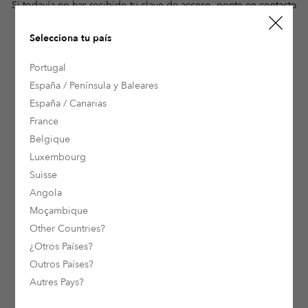
Si todavía no has recibido tu clave de acceso, ponte en contacto
con nosotros.
Catálogo Online
o
María Asín
Nuria Molina
Selecciona tu país
Pedido de Catálogo
Portugal
ColorADD
España / Península y Baleares
España / Canarias
¿Dónde comprar?
France
Productos CIN Valentine
Belgique
Luxembourg
¿Más colores? Descubra Chromaguide
Suisse
Contacto
Angola
Moçambique
Press Room
Other Countries?
¿Otros Países?
Outros Países?
Autres Pays?