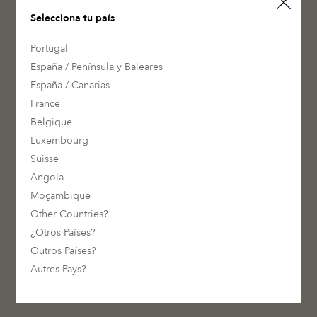
Selecciona tu país
Portugal
España / Península y Baleares
Trends
España / Canarias
2020 UPDATE
France
Color Revelation
Belgique
Luxembourg
Suisse
La revelación continúa. Descubre el
color del año y las 8 nuevas
Angola
tonalidades entre las cuatro gamas
Moçambique
cromáticas de la colección. Inspírate,
Other Countries?
combínalas y exprésate sin límites.
¿Otros Países?
Outros Países?
Autres Pays?