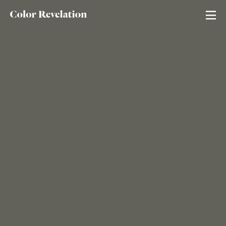
Neutral Revelation
Red Revelation
Color of the season
Blue Revelation
Green Revelation
Todos los colores