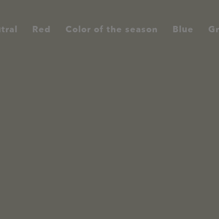
tral
Red
Color of the season
Blue
G